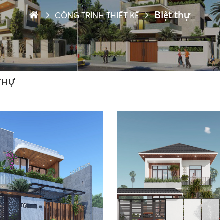
Biệt thự
CÔNG TRÌNH THIẾT KẾ
 THỰ