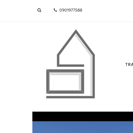
0901977588
TR