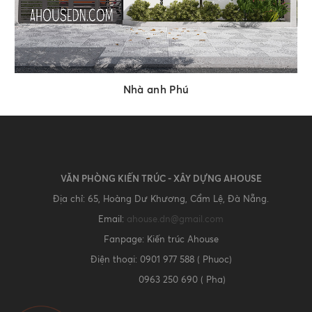
Nhà anh Phú
VĂN PHÒNG KIẾN TRÚC - XÂY DỰNG AHOUSE
Địa chỉ: 65, Hoàng Dư Khương, Cẩm Lệ, Đà Nẵng.
Email:
ahouse.dn@gmail.com
Fanpage: Kiến trúc Ahouse
Điện thoại: 0901 977 588 ( Phuoc)
0963 250 690 ( Pha)