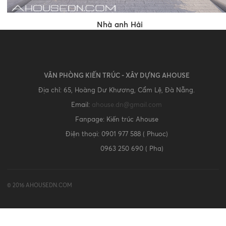
Nhà anh Hải
VĂN PHÒNG KIẾN TRÚC - XÂY DỰNG AHOUSE
Địa chỉ: 65, Hoàng Dư Khương, Cẩm Lệ, Đà Nẵng.
Email:
ahouse.dn@gmail.com
Fanpage: Kiến trúc Ahouse
Điện thoại: 0901 977 588 ( Phuoc)
0963 250 690 ( Pha)
© 2016 AHOUSEDN.COM